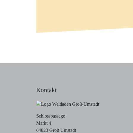
Kontakt
Schlosspassage
Markt 4
64823 Groß Umstadt